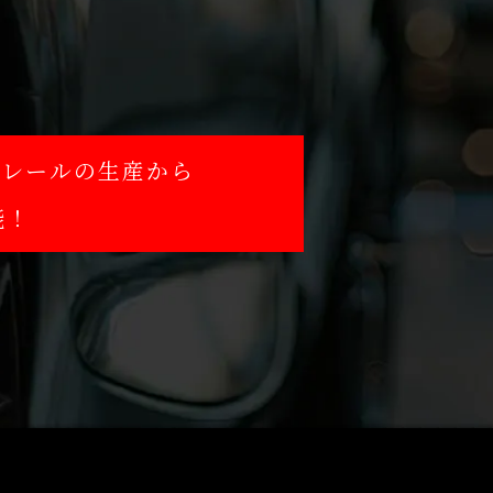
。
トレールの生産から
能！