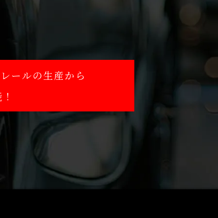
。
トレールの生産から
能！