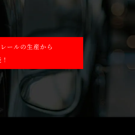
。
トレールの生産から
能！