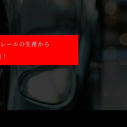
。
トレールの生産から
能！